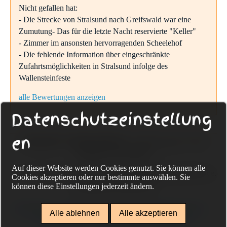
Nicht gefallen hat:
- Die Strecke von Stralsund nach Greifswald war eine
Zumutung- Das für die letzte Nacht reservierte "Keller"
- Zimmer im ansonsten hervorragenden Scheelehof
- Die fehlende Information über eingeschränkte
Zufahrtsmöglichkeiten in Stralsund infolge des
Wallensteinfeste
alle Bewertungen anzeigen
Datenschutzeinstellung
en
Sackmann Fahrradreisen
Eckenerweg 20, 72336
Balingen, Deutschland
Auf dieser Website werden Cookies genutzt. Sie können alle
Tel. +49-(0) 74 33-96 75 322, www.sackmann-fahrradreisen.de,
Cookies akzeptieren oder nur bestimmte auswählen. Sie
info@guido-sackmann.de
können diese Einstellungen jederzeit ändern.
Datenschutz
Impressum
Kontakt
individuelle Reisen
Alle ablehnen
Alle akzeptieren
Gruppenreisen
Rad und Schiff
Reiseschutz