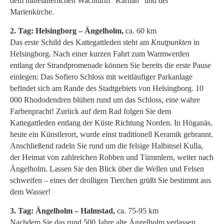
dem mittelalterlichen Wachturm ”Kärnan” und der
Marienkirche.
2. Tag: Helsingborg – Ängelholm,
ca. 60 km
Das erste Schild des Kattegattleden steht am
Knutpunkten
in
Helsingborg. Nach einer kurzen Fahrt zum Warmwerden
entlang der Strandpromenade können Sie bereits die erste Pause
einlegen: Das Sofiero Schloss mit weitläufiger Parkanlage
befindet sich am Rande des Stadtgebiets von Helsingborg. 10
000 Rhododendren blühen rund um das Schloss, eine wahre
Farbenpracht! Zurück auf dem Rad folgen Sie dem
Kattegattleden entlang der Küste Richtung Norden. In Höganäs,
heute ein Künstlerort, wurde einst traditionell Keramik gebrannt.
Anschließend radeln Sie rund um die felsige Halbinsel Kulla,
der Heimat von zahlreichen Robben und Tümmlern, weiter nach
Ängelholm. Lassen Sie den Blick über die Wellen und Felsen
schweifen – eines der drolligen Tierchen grüßt Sie bestimmt aus
dem Wasser!
3. Tag: Ängelholm – Halmstad,
ca. 75-95 km
Nachdem Sie das rund 500 Jahre alte Ängelholm verlassen