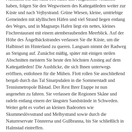
haben, folgen Sie den Wegweisern des Kattegattleden weiter zur
Küste und nach Vejbystrand. Grüne Wiesen, kleine, umtriebige
Gemeinden mit idyllischen Häfen und viel Strand liegen entlang
des Weges, und in Magnarps Hafen liegt ein nettes, kleines
Fischrestaurant mit einem atemberaubenden Meerblick. Auf der
Höhe des Ängelbäckstrandes verlassen Sie die Küste, um die
Halbinsel im Hinterland zu queren. Langsam nimmt der Radweg
an Steigung auf. Zunächst mäßig, später mit einigen steilen
Abschnitten meistern Sie heute den höchsten Anstieg auf dem
Kattegattleden! Die Ausblicke, die sich Ihnen unterwegs
eröffnen, entlohnen für die Mühen. Flott rollen Sie anschließend
bergab durch das Tal Sinarpsdalen in die Sommerstadt und
Tennismetropole Båstad. Der Rest Ihrer Etappe ist nun
angenehm zu fahren. Sie verlassen die Regionen Skåne und
radeln entlang einem der längsten Sandstrände in Schweden.
Weiter geht es vorbei an kleinen Badeorten wie
Skummeslövsstrand und Melbystrand sowie durch die
Naturreservate Tönnrersa und Gullbranna, bis Sie schließlich in
Halmstad eintreffen.