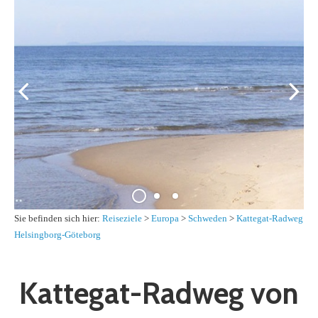
Sie befinden sich hier:
Reiseziele
>
Europa
>
Schweden
>
Kattegat-Radweg
Helsingborg-Göteborg
Kattegat-Radweg von