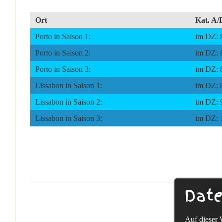
Ort
Kat. A/
Porto in Saison 1:
im DZ: 8
Porto in Saison 2:
im DZ: 8
Porto in Saison 3:
im DZ: 8
Lissabon in Saison 1:
im DZ: 8
Lissabon in Saison 2:
im DZ: 9
Lissabon in Saison 3:
im DZ: 1
Date
Sac
Tel. +49-
Auf dieser 