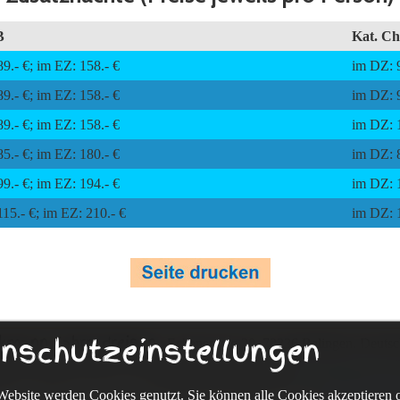
B
Kat. C
9.- €; im EZ: 158.- €
im DZ: 9
9.- €; im EZ: 158.- €
im DZ: 9
9.- €; im EZ: 158.- €
im DZ: 1
5.- €; im EZ: 180.- €
im DZ: 8
9.- €; im EZ: 194.- €
im DZ: 1
15.- €; im EZ: 210.- €
im DZ: 1
nschutzeinstellungen
kmann Fahrradreisen
Eckenerweg 20, 72336 Balingen, Deutsc
(0) 74 33-96 75 322, www.sackmann-fahrradreisen.de,
info@guido-sa
Website werden Cookies genutzt. Sie können alle Cookies akzeptieren 