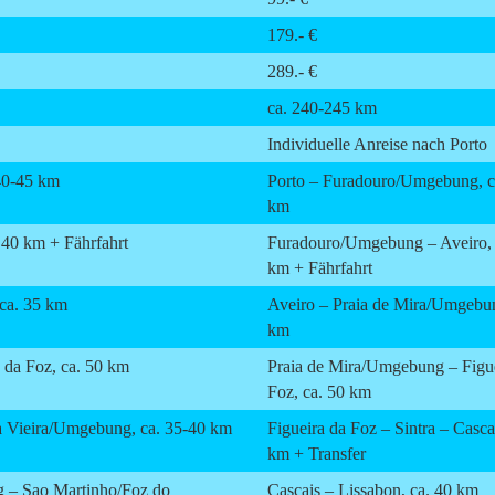
179.- €
289.- €
ca. 240-245 km
Individuelle Anreise nach Porto
40-45 km
Porto – Furadouro/Umgebung, c
km
40 km + Fährfahrt
Furadouro/Umgebung – Aveiro, 
km + Fährfahrt
ca. 35 km
Aveiro – Praia de Mira/Umgebun
km
 da Foz, ca. 50 km
Praia de Mira/Umgebung – Figue
Foz, ca. 50 km
da Vieira/Umgebung, ca. 35-40 km
Figueira da Foz – Sintra – Cascai
km + Transfer
g – Sao Martinho/Foz do
Cascais – Lissabon, ca. 40 km