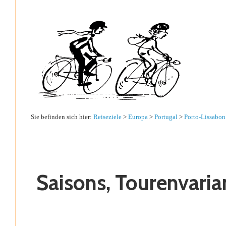
Sie befinden sich hier:
Reiseziele
>
Europa
>
Portugal
>
Porto-Lissabon
Saisons, Tourenvaria