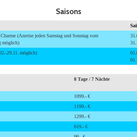
Saisons
Sai
it Charme (Anreise jeden Samstag und Sonntag vom
31.
g möglich)
31.
02.-29.11. möglich)
01.
01.
8 Tage / 7 Nächte
1099.- €
1199.- €
1299.- €
619.- €
99.- €