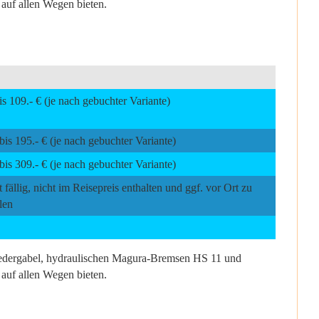
auf allen Wegen bieten.
is 109.- € (je nach gebuchter Variante)
bis 195.- € (je nach gebuchter Variante)
bis 309.- € (je nach gebuchter Variante)
 fällig, nicht im Reisepreis enthalten und ggf. vor Ort zu
len
-Federgabel, hydraulischen Magura-Bremsen HS 11 und
auf allen Wegen bieten.