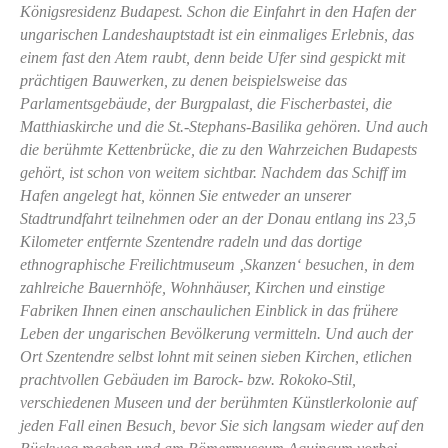
Königsresidenz Budapest. Schon die Einfahrt in den Hafen der
ungarischen Landeshauptstadt ist ein einmaliges Erlebnis, das
einem fast den Atem raubt, denn beide Ufer sind gespickt mit
prächtigen Bauwerken, zu denen beispielsweise das
Parlamentsgebäude, der Burgpalast, die Fischerbastei, die
Matthiaskirche und die St.-Stephans-Basilika gehören. Und auch
die berühmte Kettenbrücke, die zu den Wahrzeichen Budapests
gehört, ist schon von weitem sichtbar. Nachdem das Schiff im
Hafen angelegt hat, können Sie entweder an unserer
Stadtrundfahrt teilnehmen oder an der Donau entlang ins 23,5
Kilometer entfernte Szentendre radeln und das dortige
ethnographische Freilichtmuseum ‚Skanzen‘ besuchen, in dem
zahlreiche Bauernhöfe, Wohnhäuser, Kirchen und einstige
Fabriken Ihnen einen anschaulichen Einblick in das frühere
Leben der ungarischen Bevölkerung vermitteln. Und auch der
Ort Szentendre selbst lohnt mit seinen sieben Kirchen, etlichen
prachtvollen Gebäuden im Barock- bzw. Rokoko-Stil,
verschiedenen Museen und der berühmten Künstlerkolonie auf
jeden Fall einen Besuch, bevor Sie sich langsam wieder auf den