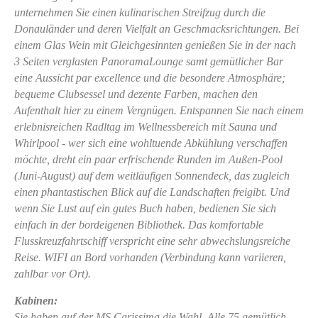
unternehmen Sie einen kulinarischen Streifzug durch die
Donauländer und deren Vielfalt an Geschmacksrichtungen. Bei
einem Glas Wein mit Gleichgesinnten genießen Sie in der nach
3 Seiten verglasten PanoramaLounge samt gemütlicher Bar
eine Aussicht par excellence und die besondere Atmosphäre;
bequeme Clubsessel und dezente Farben, machen den
Aufenthalt hier zu einem Vergnügen. Entspannen Sie nach einem
erlebnisreichen Radltag im Wellnessbereich mit Sauna und
Whirlpool - wer sich eine wohltuende Abkühlung verschaffen
möchte, dreht ein paar erfrischende Runden im Außen-Pool
(Juni-August) auf dem weitläufigen Sonnendeck, das zugleich
einen phantastischen Blick auf die Landschaften freigibt. Und
wenn Sie Lust auf ein gutes Buch haben, bedienen Sie sich
einfach in der bordeigenen Bibliothek. Das komfortable
Flusskreuzfahrtschiff verspricht eine sehr abwechslungsreiche
Reise. WIFI an Bord vorhanden (Verbindung kann variieren,
zahlbar vor Ort).
Kabinen:
Sie haben auf der MS Carissima die Wahl. Alle 75 gemütlich