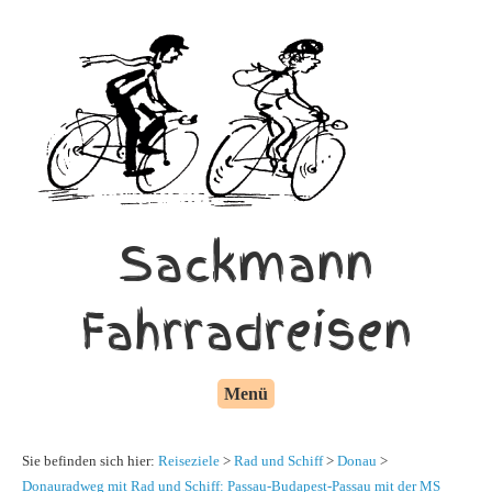
Sackmann
Fahrradreisen
Menü
Sie befinden sich hier:
Reiseziele
>
Rad und Schiff
>
Donau
>
Donauradweg mit Rad und Schiff: Passau-Budapest-Passau mit der MS