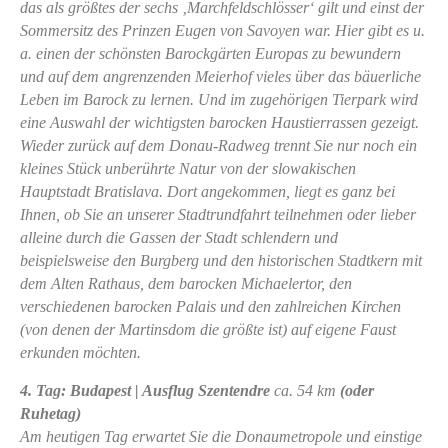
das als größtes der sechs ‚Marchfeldschlösser‘ gilt und einst der
Sommersitz des Prinzen Eugen von Savoyen war. Hier gibt es u.
a. einen der schönsten Barockgärten Europas zu bewundern
und auf dem angrenzenden Meierhof vieles über das bäuerliche
Leben im Barock zu lernen. Und im zugehörigen Tierpark wird
eine Auswahl der wichtigsten barocken Haustierrassen gezeigt.
Wieder zurück auf dem Donau-Radweg trennt Sie nur noch ein
kleines Stück unberührte Natur von der slowakischen
Hauptstadt Bratislava. Dort angekommen, liegt es ganz bei
Ihnen, ob Sie an unserer Stadtrundfahrt teilnehmen oder lieber
alleine durch die Gassen der Stadt schlendern und
beispielsweise den Burgberg und den historischen Stadtkern mit
dem Alten Rathaus, dem barocken Michaelertor, den
verschiedenen barocken Palais und den zahlreichen Kirchen
(von denen der Martinsdom die größte ist) auf eigene Faust
erkunden möchten.
4. Tag: Budapest | Ausflug Szentendre
ca. 54 km
(oder
Ruhetag)
Am heutigen Tag erwartet Sie die Donaumetropole und einstige