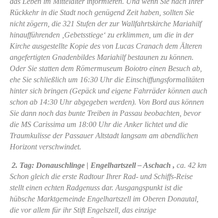
das Leben im Mittelalter informieren. Und wenn Sie nach Ihrer
Rückkehr in die Stadt noch genügend Zeit haben, sollten Sie
nicht zögern, die 321 Stufen der zur Wallfahrtskirche Mariahilf
hinaufführenden ‚Gebetsstiege‘ zu erklimmen, um die in der
Kirche ausgestellte Kopie des von Lucas Cranach dem Älteren
angefertigten Gnadenbildes Mariahilf bestaunen zu können.
Oder Sie statten dem Römermuseum Boiotro einen Besuch ab,
ehe Sie schließlich um 16:30 Uhr die Einschiffungsformalitäten
hinter sich bringen (Gepäck und eigene Fahrräder können auch
schon ab 14:30 Uhr abgegeben werden). Von Bord aus können
Sie dann noch das bunte Treiben in Passau beobachten, bevor
die MS Carissima um 18:00 Uhr die Anker lichtet und die
Traumkulisse der Passauer Altstadt langsam am abendlichen
Horizont verschwindet.
2. Tag: Donauschlinge | Engelhartszell – Aschach ,
ca. 42 km
Schon gleich die erste Radtour Ihrer Rad- und Schiffs-Reise
stellt einen echten Radgenuss dar. Ausgangspunkt ist die
hübsche Marktgemeinde Engelhartszell im Oberen Donautal,
die vor allem für ihr Stift Engelszell, das einzige