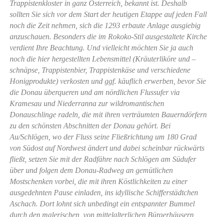
Trappistenkloster in ganz Österreich, bekannt ist. Deshalb
sollten Sie sich vor dem Start der heutigen Etappe auf jeden Fall
noch die Zeit nehmen, sich die 1293 erbaute Anlage ausgiebig
anzuschauen. Besonders die im Rokoko-Stil ausgestaltete Kirche
verdient Ihre Beachtung. Und vielleicht möchten Sie ja auch
noch die hier hergestellten Lebensmittel (Kräuterliköre und –
schnäpse, Trappistenbier, Trappistenkäse und verschiedene
Honigprodukte) verkosten und ggf. käuflich erwerben, bevor Sie
die Donau überqueren und am nördlichen Flussufer via
Kramesau und Niederranna zur wildromantischen
Donauschlinge radeln, die mit ihren verträumten Bauerndörfern
zu den schönsten Abschnitten der Donau gehört. Bei
Au/Schlögen, wo der Fluss seine Fließrichtung um 180 Grad
von Südost auf Nordwest ändert und dabei scheinbar rückwärts
fließt, setzen Sie mit der Radfähre nach Schlögen am Südufer
über und folgen dem Donau-Radweg an gemütlichen
Mostschenken vorbei, die mit ihren Köstlichkeiten zu einer
ausgedehnten Pause einladen, ins idyllische Schifferstädtchen
Aschach. Dort lohnt sich unbedingt ein entspannter Bummel
durch den malerischen, von mittelalterlichen Bürgerhäusern