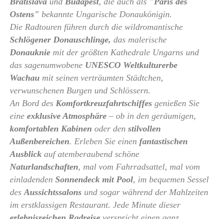
Bratislava
und
Budapest
, die auch als
"Paris des
Ostens"
bekannte Ungarische Donaukönigin.
Die Radtouren führen durch die wildromantische
Schlögener Donauschlinge,
das malerische
Donauknie
mit der größten Kathedrale Ungarns und
das sagenumwobene
UNESCO Weltkulturerbe
Wachau
mit seinen verträumten Städtchen,
verwunschenen Burgen und Schlössern.
An Bord des
Komfortkreuzfahrtschiffes
genießen Sie
eine
exklusive Atmosphäre
– ob in den geräumigen,
komfortablen Kabinen
oder den
stilvollen
Außenbereichen
. Erleben Sie einen
fantastischen
Ausblick
auf atemberaubend schöne
Naturlandschaften
, mal vom Fahrradsattel, mal vom
einladenden
Sonnendeck mit Pool
, im bequemen Sessel
des
Aussichtssalons
und sogar während der Mahlzeiten
im erstklassigen Restaurant. Jede Minute dieser
erlebnisreichen Radreise
verspricht einen ganz