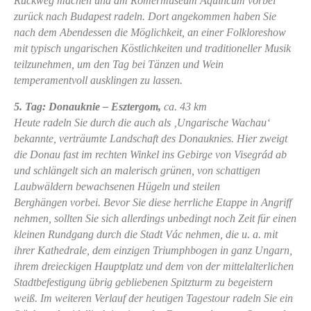
Rückweg machen und am Römermuseum Aquincum vorbei
zurück nach Budapest radeln. Dort angekommen haben Sie
nach dem Abendessen die Möglichkeit, an einer Folkloreshow
mit typisch ungarischen Köstlichkeiten und traditioneller Musik
teilzunehmen, um den Tag bei Tänzen und Wein
temperamentvoll ausklingen zu lassen.
5. Tag: Donauknie – Esztergom,
ca. 43 km
Heute radeln Sie durch die auch als ‚Ungarische Wachau‘
bekannte, verträumte Landschaft des Donauknies. Hier zweigt
die Donau fast im rechten Winkel ins Gebirge von Visegrád ab
und schlängelt sich an malerisch grünen, von schattigen
Laubwäldern bewachsenen Hügeln und steilen
Berghängen vorbei. Bevor Sie diese herrliche Etappe in Angriff
nehmen, sollten Sie sich allerdings unbedingt noch Zeit für einen
kleinen Rundgang durch die Stadt Vác nehmen, die u. a. mit
ihrer Kathedrale, dem einzigen Triumphbogen in ganz Ungarn,
ihrem dreieckigen Hauptplatz und dem von der mittelalterlichen
Stadtbefestigung übrig gebliebenen Spitzturm zu begeistern
weiß. Im weiteren Verlauf der heutigen Tagestour radeln Sie ein