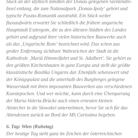
Stück an der idyllisch inmitten der Donau gelegenen Szentendre-
Insel entlang, die zum Nationalpark ‚Donau-Ipoly‘ gehört und
typische Puszta-Romantik ausstrahlt. Ein Stück weiter
flussaufwärts erwartet Sie schließlich die frühere ungarische
Hauptstadt Esztergom, die zu den ältesten Städten des Landes
gehört und aufgrund ihrer vielen historischen Bauwerke auch
als das ‚Ungarische Rom‘ bezeichnet wird. Das schon aus
großer Entfernung sichtbare Wahrzeichen der Stadt ist die
Kathedrale ‚Mariä Himmelfahrt und St. Adalbert‘. Sie gehört zu
den größten Kirchenbauten in ganz Europa und stellt die größte
klassizistische Basilika Ungarns dar. Ebenfalls sehenswert sind
der Königspalast und die unterhalb des Burgberges gelegene
Wasserstadt mit ihren imposanten Bauwerken aus verschiedenen
Kunstepochen. Und wer möchte, kann durch eine Überquerung
der Maria-Valeria-Brücke auch einen erneuten kleinen
Abstecher in die Slowakei unternehmen, bevor Sie sich für das
Abendessen zurück an Bord der MS Carissima begeben.
6. Tag: Wien (Ruhetag)
Der heutige Tag steht ganz im Zeichen der österreichischen