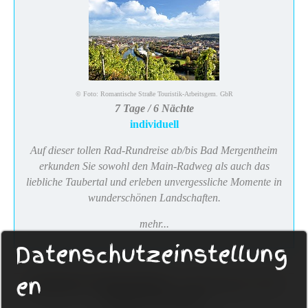
© Foto: Romantische Straße Touristik-Arbeitsgem. GbR
7 Tage / 6 Nächte
individuell
Auf dieser tollen Rad-Rundreise ab/bis Bad Mergentheim
erkunden Sie sowohl den Main-Radweg als auch das
liebliche Taubertal und erleben unvergessliche Momente in
wunderschönen Landschaften.
mehr...
Datenschutzeinstellung
en
Sackmann Fahrradreisen
Eckenerweg 20, 72336
Balingen, Deutschland