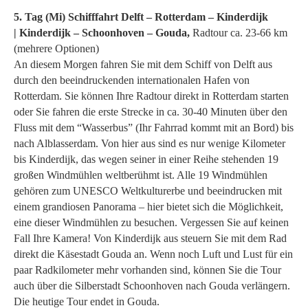
5. Tag (Mi) Schifffahrt Delft – Rotterdam – Kinderdijk
|
Kinderdijk – Schoonhoven – Gouda,
Radtour ca. 23-66 km
(mehrere Optionen)
An diesem Morgen fahren Sie mit dem Schiff von Delft aus
durch den beeindruckenden internationalen Hafen von
Rotterdam. Sie können Ihre Radtour direkt in Rotterdam starten
oder Sie fahren die erste Strecke in ca. 30-40 Minuten über den
Fluss mit dem “Wasserbus” (Ihr Fahrrad kommt mit an Bord) bis
nach Alblasserdam. Von hier aus sind es nur wenige Kilometer
bis Kinderdijk, das wegen seiner in einer Reihe stehenden 19
großen Windmühlen weltberühmt ist. Alle 19 Windmühlen
gehören zum UNESCO Weltkulturerbe und beeindrucken mit
einem grandiosen Panorama – hier bietet sich die Möglichkeit,
eine dieser Windmühlen zu besuchen. Vergessen Sie auf keinen
Fall Ihre Kamera! Von Kinderdijk aus steuern Sie mit dem Rad
direkt die Käsestadt Gouda an. Wenn noch Luft und Lust für ein
paar Radkilometer mehr vorhanden sind, können Sie die Tour
auch über die Silberstadt Schoonhoven nach Gouda verlängern.
Die heutige Tour endet in Gouda.