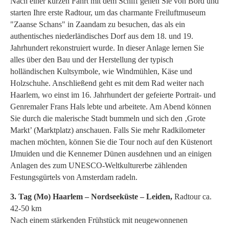
Nach einer kurzen Fahrt mit dem Schiff gehen Sie von Bord und
starten Ihre erste Radtour, um das charmante Freiluftmuseum
"Zaanse Schans" in Zaandam zu besuchen, das als ein
authentisches niederländisches Dorf aus dem 18. und 19.
Jahrhundert rekonstruiert wurde. In dieser Anlage lernen Sie
alles über den Bau und der Herstellung der typisch
holländischen Kultsymbole, wie Windmühlen, Käse und
Holzschuhe. Anschließend geht es mit dem Rad weiter nach
Haarlem, wo einst im 16. Jahrhundert der gefeierte Portrait- und
Genremaler Frans Hals lebte und arbeitete. Am Abend können
Sie durch die malerische Stadt bummeln und sich den ‚Grote
Markt’ (Marktplatz) anschauen. Falls Sie mehr Radkilometer
machen möchten, können Sie die Tour noch auf den Küstenort
IJmuiden und die Kennemer Dünen ausdehnen und an einigen
Anlagen des zum UNESCO-Weltkulturerbe zählenden
Festungsgürtels von Amsterdam radeln.
3. Tag (Mo) Haarlem – Nordseeküste – Leiden,
Radtour ca.
42-50 km
Nach einem stärkenden Frühstück mit neugewonnenen