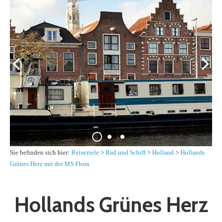
Sie befinden sich hier:
Reiseziele
>
Rad und Schiff
>
Holland
>
Hollands
Grünes Herz mit der MS Flora
Hollands Grünes Herz