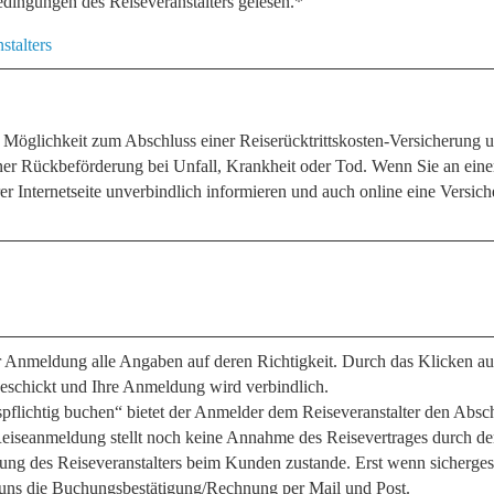
edingungen des Reiseveranstalters gelesen.*
stalters
e Möglichkeit zum Abschluss einer Reiserücktrittskosten-Versicherung
iner Rückbeförderung bei Unfall, Krankheit oder Tod. Wenn Sie an einem
er Internetseite unverbindlich informieren und auch online eine Versi
 Anmeldung alle Angaben auf deren Richtigkeit. Durch das Klicken auf 
eschickt und Ihre Anmeldung wird verbindlich.
pflichtig buchen“ bietet der Anmelder dem Reiseveranstalter den Absch
Reiseanmeldung stellt noch keine Annahme des Reisevertrages durch de
ng des Reiseveranstalters beim Kunden zustande. Erst wenn sichergestel
 uns die Buchungsbestätigung/Rechnung per Mail und Post.