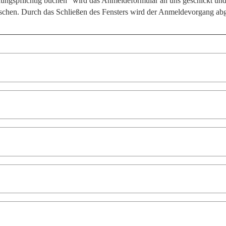
hlungspflichtig buchen“ wird das Anmeldeformular an uns geschickt un
öschen. Durch das Schließen des Fensters wird der Anmeldevorgang a