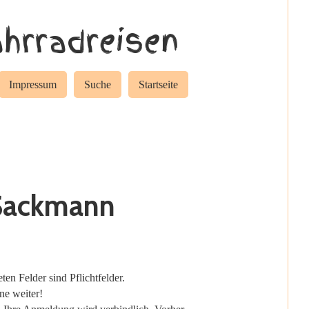
hrradreisen
Impressum
Suche
Startseite
 Sackmann
n Felder sind Pflichtfelder.
ne weiter!